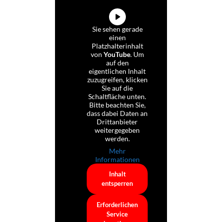
Sie sehen gerade
einen
Platzhalterinhalt
von
YouTube
. Um
auf den
eigentlichen Inhalt
zuzugreifen, klicken
Sie auf die
Schaltfläche unten.
Bitte beachten Sie,
dass dabei Daten an
Drittanbieter
weitergegeben
werden.
Mehr
Informationen
Inhalt
entsperren
Erforderlichen
Service